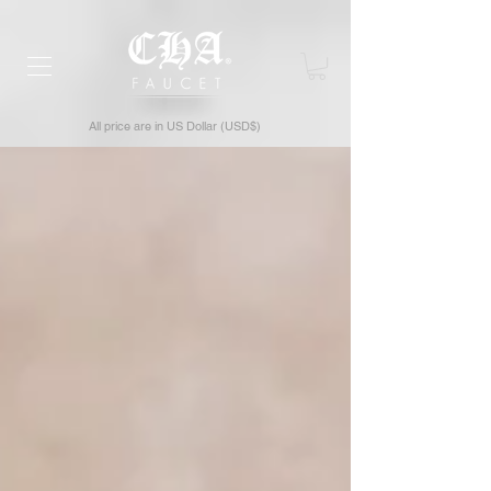
All price are in US Dollar (USD$)